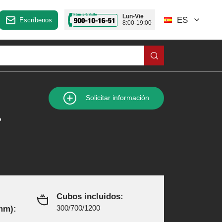
Lun-Vie
ES
Escríbenos
8:00-19:00
Solicitar información
4
Cubos incluidos:
mm):
300/700/1200