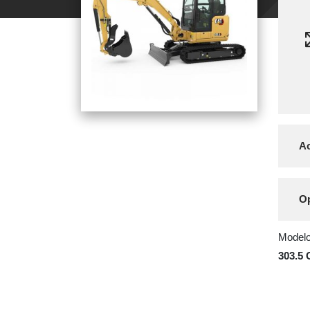
Ac
Op
Modelo 
303.5