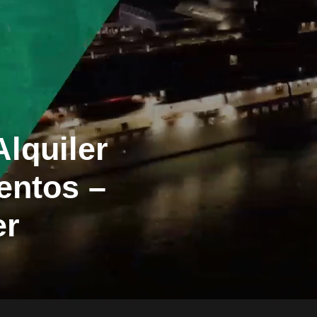
lquiler
entos –
er