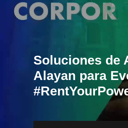
Soluciones de A
Alayan para Ev
#RentYourPow