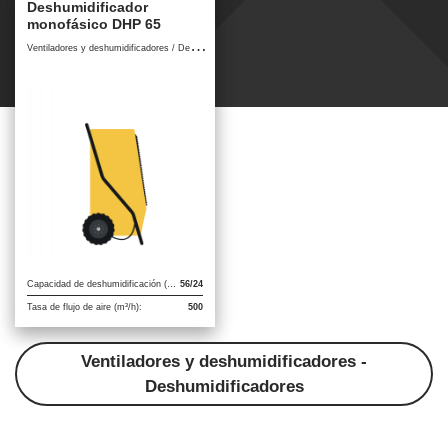
Deshumidificador
monofásico DHP 65
V
entiladores y deshumidificadores / Deshumidificadores
Capacidad de deshumidificación (l/h):
56/24
Tasa de flujo de aire (m³/h):
500
Ventiladores y deshumidificadores -
Deshumidificadores