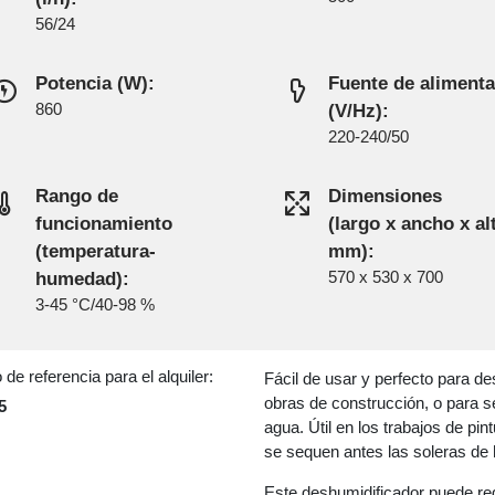
56/24
Potencia (W):
Fuente de aliment
860
(V/Hz):
220-240/50
Rango de
Dimensiones
funcionamiento
(largo x ancho x al
(temperatura-
mm):
humedad):
570 x 530 x 700
3-45 °C/40-98 %
de referencia para el alquiler:
Fácil de usar y perfecto para 
obras de construcción, o para s
5
agua. Útil en los trabajos de pi
se sequen antes las soleras de 
Este deshumidificador puede red