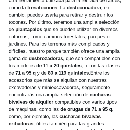
otra herramienta utilizada para la retirada de raíces,
como la
fresatocones
.
La
destoconadora
,
en
cambio, puedes usarla para retirar y destruir los
tocones. Por último, tenemos una amplia selección
de
plantapalos
que se pueden utilizar en diversos
entornos, como caminos forestales, parques o
jardines. Para los terrenos más complicados y
difíciles, nuestro parque también ofrece una amplia
gama de
desbrozadoras
, que son compatibles con
los modelos
de 11 a 20 quintales
, o con las clases
de
71 a 95 q
y de
80 a 119 quintales
.Entre los
accesorios que más se alquilan con nuestras
excavadoras y miniexcavadoras, seguramente
encontrarás una amplia selección de
cucharas
bivalvas de alquiler
compatibles con varios tipos
de máquinas, como las
de orugas de 71 a 95 q
,
como, por ejemplo, las
cucharas bivalvas
cribadoras
, útiles también para las grandes