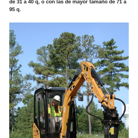
de 31 a 40 q
,
o con las de mayor tamaño de 71 a
95 q
.