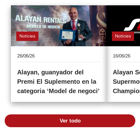
Notícies
Notícies
26/06/26
16/06/26
Alayan, guanyador del
Alayan So
Premi El Suplemento en la
Supermo
categoria ‘Model de negoci’
Champio
Ver todo