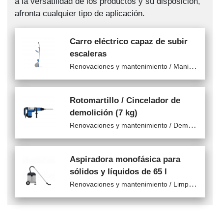
a la versatilidad de los productos y su disposición,
afronta cualquier tipo de aplicación.
Carro eléctrico capaz de subir
escaleras
R
enovaciones y mantenimiento / Manipulación de materiales
Rotomartillo / Cincelador de
demolición (7 kg)
R
enovaciones y mantenimiento / Demolición
Aspiradora monofásica para
sólidos y líquidos de 65 l
R
enovaciones y mantenimiento / Limpieza