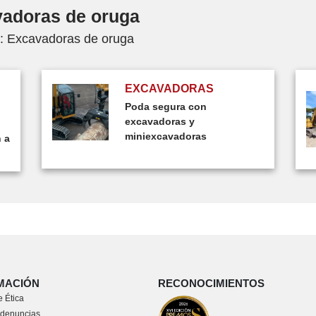
vadoras de oruga
e: Excavadoras de oruga
EXCAVADORAS
Poda segura con
excavadoras y
miniexcavadoras
 a
MACIÓN
RECONOCIMIENTOS
 Ética
 denuncias