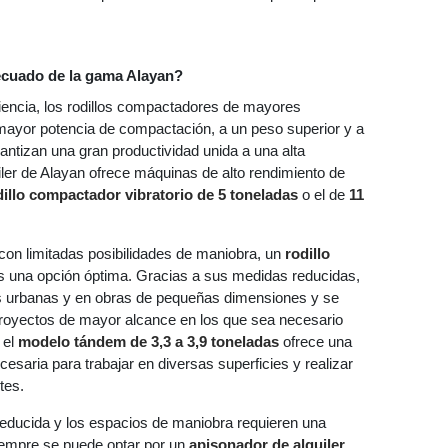
ecuado de la gama Alayan?
ciencia, los rodillos compactadores de mayores
mayor potencia de compactación, a un peso superior y a
antizan una gran productividad unida a una alta
uiler de Alayan ofrece máquinas de alto rendimiento de
dillo compactador vibratorio de 5 toneladas
o el de
11
con limitadas posibilidades de maniobra, un
rodillo
 una opción óptima. Gracias a sus medidas reducidas,
as urbanas y en obras de pequeñas dimensiones y se
 proyectos de mayor alcance en los que sea necesario
 el
modelo tándem
de 3,3
a 3,9 toneladas
ofrece una
cesaria para trabajar en diversas superficies y realizar
tes.
reducida y los espacios de maniobra requieren una
empre se puede optar por un
apisonador de alquiler
,