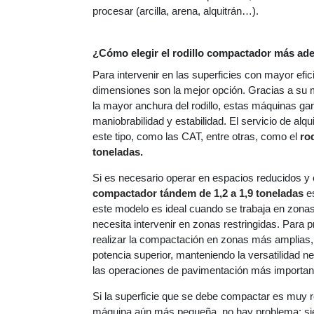
procesar (arcilla, arena, alquitrán…).
¿Cómo elegir el rodillo compactador más ad
Para intervenir en las superficies con mayor efi
dimensiones son la mejor opción. Gracias a su 
la mayor anchura del rodillo, estas máquinas gar
maniobrabilidad y estabilidad. El servicio de alq
este tipo, como las CAT, entre otras, como el
ro
toneladas
.
Si es necesario operar en espacios reducidos y 
compactador tándem
de 1,2
a 1,9 toneladas
es
este modelo es ideal cuando se trabaja en zon
necesita intervenir en zonas restringidas. Para
realizar la compactación en zonas más amplias,
potencia superior, manteniendo la versatilidad ne
las operaciones de pavimentación más importan
Si la superficie que se debe compactar es muy 
máquina aún más pequeña, no hay problema: si