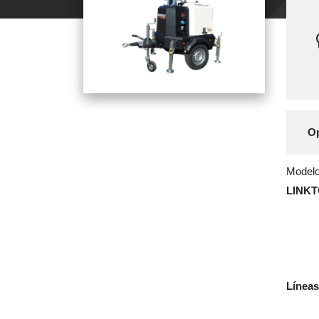
Op
Modelo 
LINK
Líneas