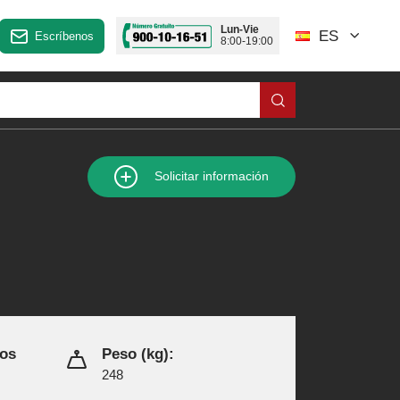
Lun-Vie
ES
Escríbenos
8:00-19:00
Solicitar información
los
Peso (kg):
248