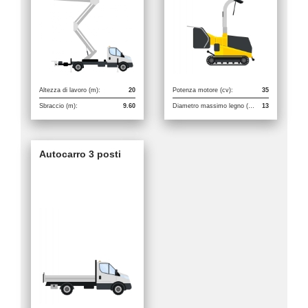
Altezza di lavoro (m):
20
Potenza motore (cv):
35
Sbraccio (m):
9.60
Diametro massimo legno (cm):
13
Autocarro 3 posti