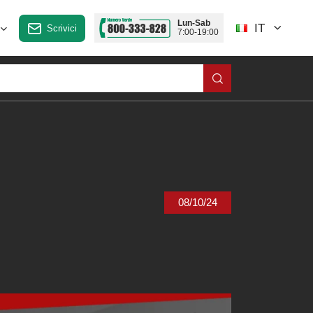
Lun-Sab
IT
Scrivici
7:00-19:00
08/10/24