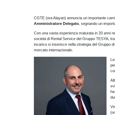
CGTE (ora Alayan) annuncia un importante cambi
Amministratore Delegato
, segnando un importan
Con una vasta esperienza maturata in 20 anni nel
società di Rental Service del Gruppo TESYA, tra 
incarico si inserisce nella strategia del Gruppo d
mercato internazionale.
La 
pe
co
Al
sv
ha
du
Vi
(o