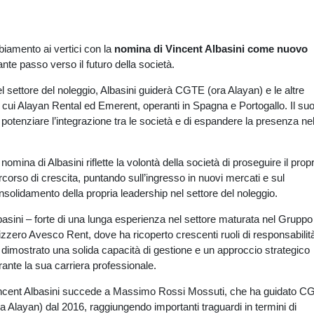
amento ai vertici con la
nomina di Vincent Albasini come nuovo
te passo verso il futuro della società.
 settore del noleggio, Albasini guiderà CGTE (ora Alayan) e le altre
cui Alayan Rental ed Emerent, operanti in Spagna e Portogallo. Il su
i potenziare l’integrazione tra le società e di espandere la presenza ne
nomina di Albasini riflette la volontà della società di proseguire il prop
rcorso di crescita, puntando sull’ingresso in nuovi mercati e sul
nsolidamento della propria leadership nel settore del noleggio.
basini – forte di una lunga esperienza nel settore maturata nel Gruppo
izzero Avesco Rent, dove ha ricoperto crescenti ruoli di responsabilità
 dimostrato una solida capacità di gestione e un approccio strategico
rante la sua carriera professionale.
ncent Albasini succede a Massimo Rossi Mossuti, che ha guidato C
ra Alayan) dal 2016, raggiungendo importanti traguardi in termini di