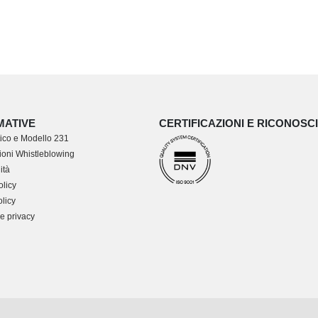
MATIVE
CERTIFICAZIONI E RICONOSC
ico e Modello 231
oni Whistleblowing
ità
olicy
licy
e privacy