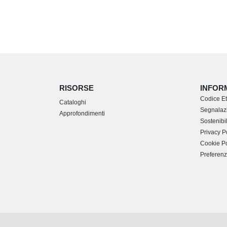
RISORSE
INFOR
Codice Et
Cataloghi
Segnalazi
Approfondimenti
Sostenibil
Privacy P
Cookie Po
Preferenz