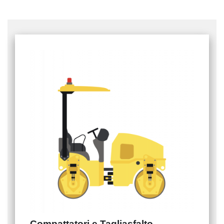
Compattatori e Tagliasfalto