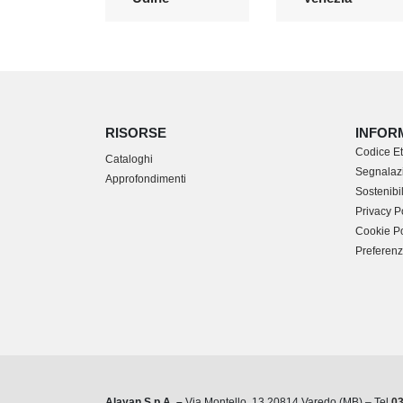
RISORSE
INFOR
Codice Et
Cataloghi
Segnalazi
Approfondimenti
Sostenibil
Privacy P
Cookie Po
Preferenz
Alayan S.p.A. –
Via Montello, 13 20814 Varedo (MB) – Tel.
0