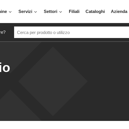
hine
Servizi
Settori
Filiali
Cataloghi
Azienda
re?
io