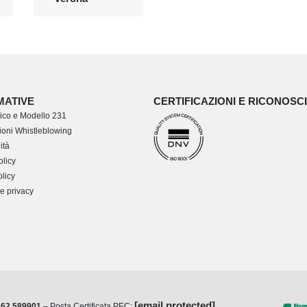
MATIVE
CERTIFICAZIONI E RICONOSC
ico e Modello 231
oni Whistleblowing
ità
olicy
licy
e privacy
[email protected]
362.589901
– Posta Certificata PEC: