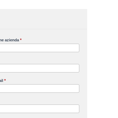
e azienda
*
il
*