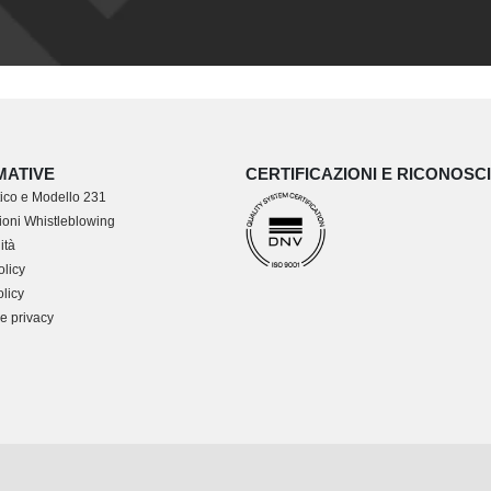
MATIVE
CERTIFICAZIONI E RICONOSC
ico e Modello 231
oni Whistleblowing
ità
olicy
licy
e privacy