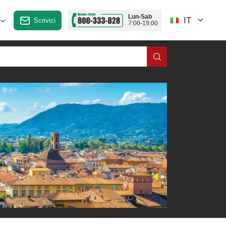
Lun-Sab
IT
Scrivici
7:00-19:00