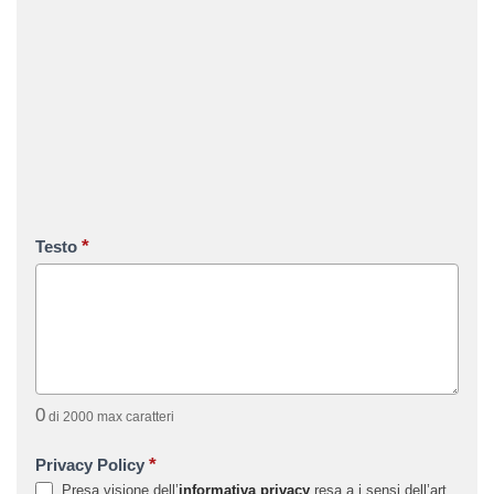
*
Testo
0
di 2000 max caratteri
*
Privacy Policy
Presa visione dell’
informativa privacy
resa a i sensi dell’art.