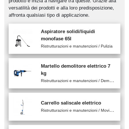
prodotto e inizia a navigare tra queste. Grazie alla
versatilità dei prodotti e alla loro predisposizione,
affronta qualsiasi tipo di applicazione.
Aspiratore solidi/liquidi
monofase 65l
Ristrutturazioni e manutenzioni / Pulizia
Martello demolitore elettrico 7
kg
R
istrutturazioni e manutenzioni / Demolizione
Carrello saliscale elettrico
R
istrutturazioni e manutenzioni / Movimentazione cantiere