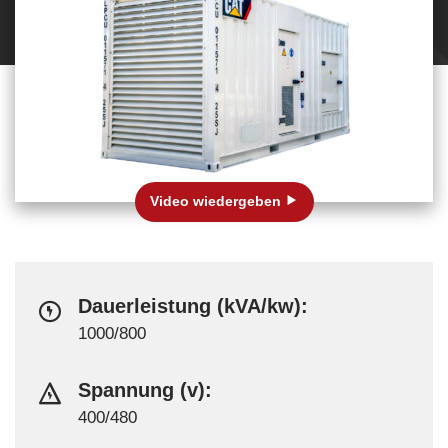
Video wiedergeben
Dauerleistung (kVA/kw):
1000/800
Spannung (v):
400/480