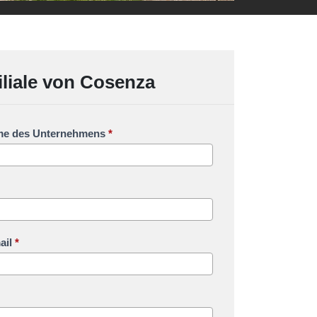
iliale von Cosenza
e des Unternehmens
*
ail
*