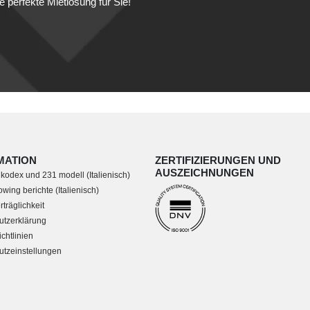
e perfekte Mietlösung für Sie!
MATION
ZERTIFIZIERUNGEN UND
AUSZEICHNUNGEN
 kodex und 231 modell (Italienisch)
wing berichte (Italienisch)
träglichkeit
utzerklärung
chtlinien
tzeinstellungen