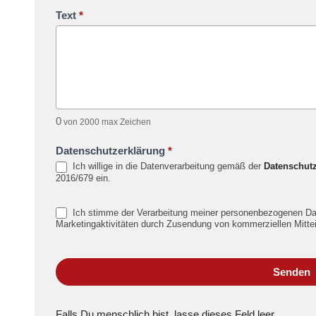
Text
*
0
von 2000 max Zeichen
Datenschutzerklärung
*
Ich willige in die Datenverarbeitung gemäß der
Datenschutz
2016/679 ein.
Ich stimme der Verarbeitung meiner personenbezogenen D
Marketingaktivitäten durch Zusendung von kommerziellen Mittei
Senden
Falls Du menschlich bist, lasse dieses Feld leer.