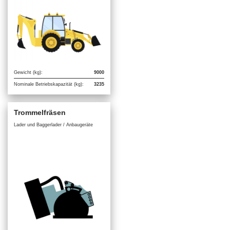
Gewicht (kg):
9000
Nominale Betriebskapazität (kg):
3235
Trommelfräsen
Lader und Baggerlader / Anbaugeräte