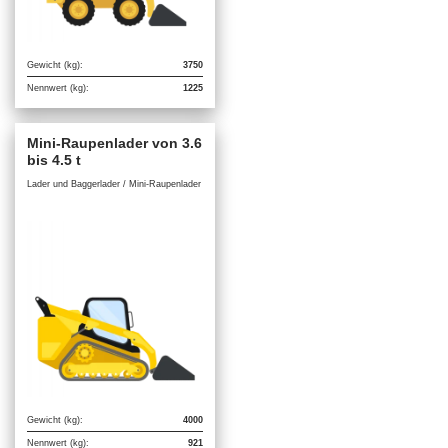
Gewicht (kg):
3750
Nennwert (kg):
1225
Mini-Raupenlader von 3.6
bis 4.5 t
Lader und Baggerlader / Mini-Raupenlader
Gewicht (kg):
4000
Nennwert (kg):
921