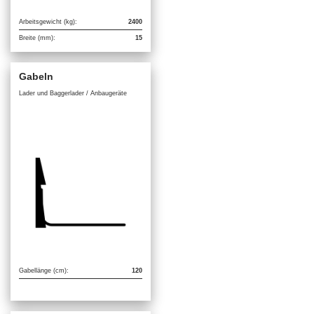
Arbeitsgewicht (kg):
2400
Breite (mm):
15
Gabeln
Lader und Baggerlader / Anbaugeräte
Gabellänge (cm):
120