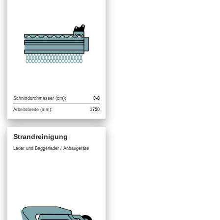
Schnittdurchmesser (cm):
0-8
Arbeitsbreite (mm):
1750
Strandreinigung
Lader und Baggerlader / Anbaugeräte