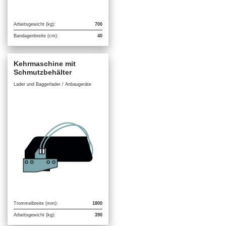
Arbeitsgewicht (kg):
700
Bandagenbreite (cm):
40
Kehrmaschine mit
Schmutzbehälter
Lader und Baggerlader / Anbaugeräte
Trommelbreite (mm):
1800
Arbeitsgewicht (kg):
390