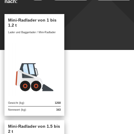
nach:
Mini-Radlader von 1 bis
1.2 t
Lader und Baggerlader / Mini-Radlader
Gewicht (kg):
1268
Nennwert (kg):
343
Mini-Radlader von 1.5 bis
2 t