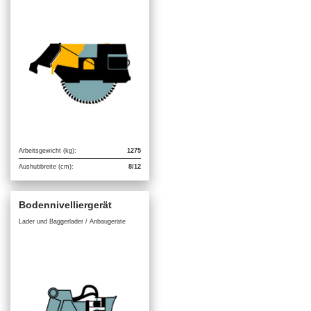
Arbeitsgewicht (kg):
1275
Aushubbreite (cm):
8/12
Bodennivelliergerät
Lader und Baggerlader / Anbaugeräte