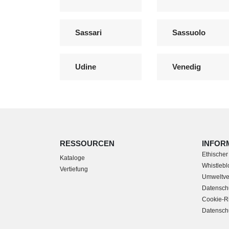
Sassari
Sassuolo
Udine
Venedig
RESSOURCEN
INFOR
Ethischer
Kataloge
Whistleblo
Vertiefung
Umweltver
Datensch
Cookie-Ri
Datenschu