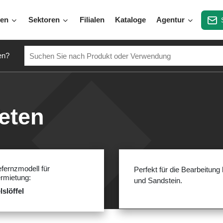
gen
Sektoren
Filialen
Kataloge
Agentur
en?
ieten
fernzmodell für
Perfekt für die Bearbeitun
rmietung:
und Sandstein.
lslöffel