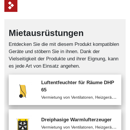
Mietausrüstungen
Entdecken Sie die mit diesem Produkt kompatiblen
Geräte und stöbern Sie in ihnen. Dank der
Vielseitigkeit der Produkte und ihrer Eignung, kann
es jede Art von Einsatz angehen.
Luftentfeuchter für Räume DHP
65
V
ermietung von Ventilatoren, Heizgeräten und Klimaanlagen / Luftentfeuchter
Dreiphasige Warmlufterzeuger
V
ermietung von Ventilatoren, Heizgeräten und Klimaanlagen / Elektro-Warmlufterzeuger