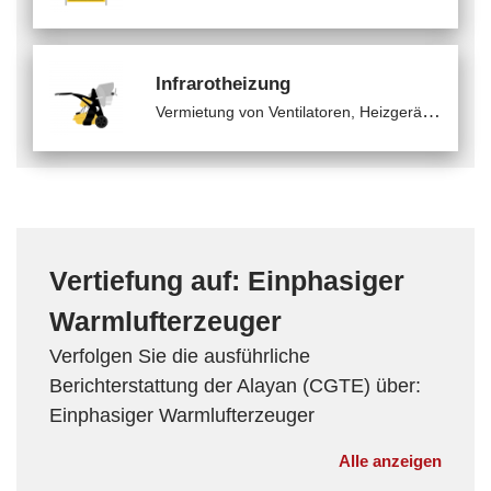
Infrarotheizung
V
ermietung von Ventilatoren, Heizgeräten und Klimaanlagen / Infrarotheizung
Vertiefung auf: Einphasiger
Warmlufterzeuger
Verfolgen Sie die ausführliche
Berichterstattung der Alayan (CGTE) über:
Einphasiger Warmlufterzeuger
Alle anzeigen