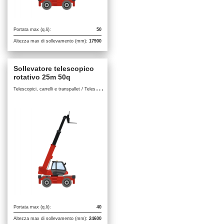
Portata max (q.li):
50
Altezza max di sollevamento (mm):
17900
Sollevatore telescopico
rotativo 25m 50q
T
elescopici, carrelli e transpallet / Telescopici Rotativi
Portata max (q.li):
40
Altezza max di sollevamento (mm):
24600