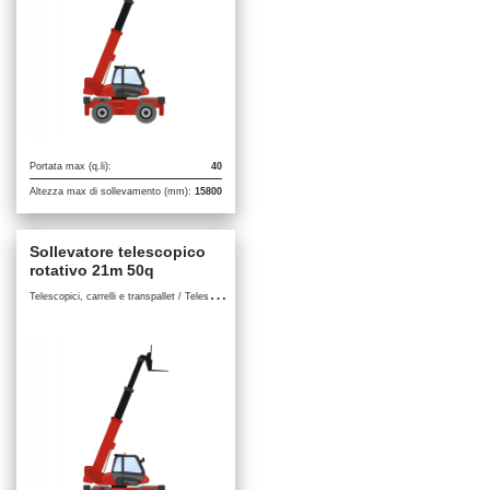
Portata max (q.li):
40
Altezza max di sollevamento (mm):
15800
Sollevatore telescopico
rotativo 21m 50q
T
elescopici, carrelli e transpallet / Telescopici Rotativi