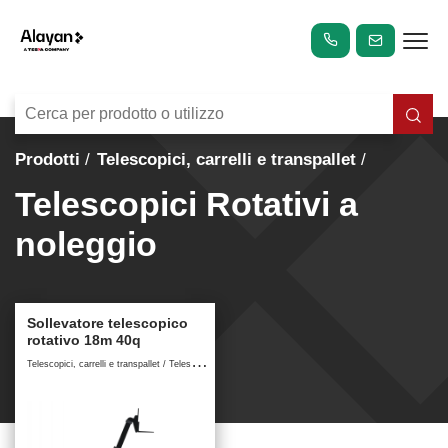
Prodotti
Telescopici, carrelli e transpallet
Telescopici Rotativi a
noleggio
Sollevatore telescopico
rotativo 18m 40q
T
elescopici, carrelli e transpallet / Telescopici Rotativi