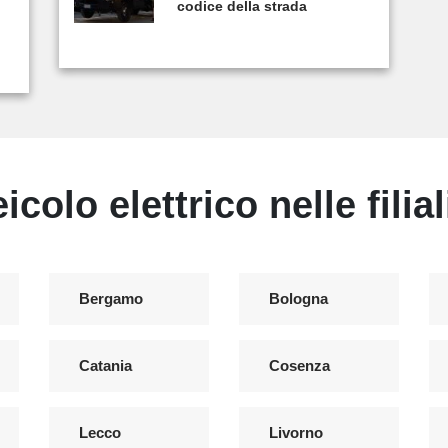
codice della strada
o
colo elettrico nelle filiali
Bergamo
Bologna
Catania
Cosenza
Lecco
Livorno