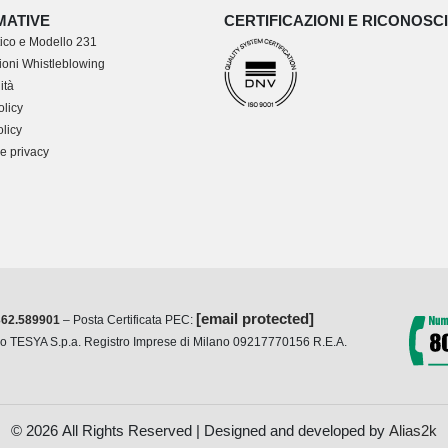
MATIVE
CERTIFICAZIONI E RICONOSC
ico e Modello 231
oni Whistleblowing
ità
olicy
licy
e privacy
[email protected]
362.589901
– Posta Certificata PEC:
cio TESYA S.p.a. Registro Imprese di Milano 09217770156 R.E.A.
© 2026 All Rights Reserved | Designed and developed by
Alias2k