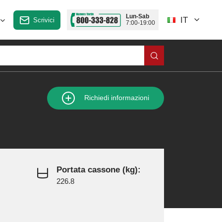
Lun-Sab
IT
Scrivici
7:00-19:00
Richiedi informazioni
Portata cassone (kg):
226.8