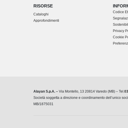
RISORSE
INFOR
Codice Et
Cataloghi
Segnalazi
Approfondimenti
Sostenibil
Privacy P
Cookie Po
Preferenz
Alayan S.p.A. –
Via Montello, 13 20814 Varedo (MB) – Tel.
0
Società soggetta a direzione e coordinamento dell’unico so
MB/1875031