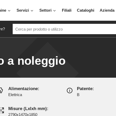
hine
Servizi
Settori
Filiali
Cataloghi
Azienda
re?
co a noleggio
Alimentazione:
Patente:
Elettrica
B
Misure (Lxlxh mm):
2790x1470x1850