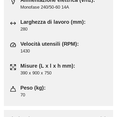
Monofase 240/50-60 14A
Larghezza di lavoro (mm):
280
Velocità utensili (RPM):
1430
Misure (L x l x h mm):
390 x 900 x 750
Peso (kg):
70