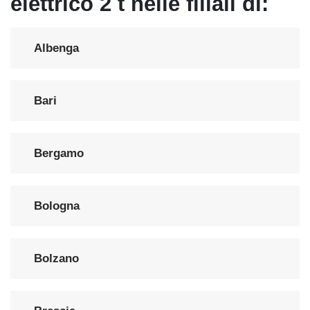
elettrico 2 t nelle filiali di:
Albenga
Bari
Bergamo
Bologna
Bolzano