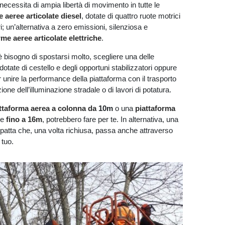
 necessita di ampia libertà di movimento in tutte le
e aeree articolate diesel
, dotate di quattro ruote motrici
i; un’alternativa a zero emissioni, silenziosa e
rme aeree articolate elettriche
.
è bisogno di spostarsi molto, scegliere una delle
 dotate di cestello e degli opportuni stabilizzatori oppure
 unire la performance della piattaforma con il trasporto
one dell’illuminazione stradale o di lavori di potatura.
ttaforma aerea a colonna da
10m
o una
piattaforma
re
fino a 16m
, potrebbero fare per te. In alternativa, una
patta che, una volta richiusa, passa anche attraverso
 tuo.