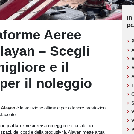
In
pa
taforme Aeree
P
layan – Scegli
A
A
igliore e il
A
A
per il noleggio
T
C
S
 Alayan
è la soluzione ottimale per ottenere prestazioni
V
sfacente.
V
nano
piattaforme aeree a noleggio
è cruciale per
P
 spazi, dei costi e della produttività. Alayan mette a tua