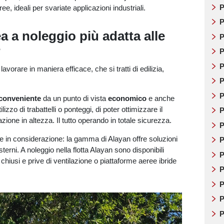
P
, ideali per svariate applicazioni industriali.
P
a a noleggio più adatta alle
P
?
P
P
orare in maniera efficace, che si tratti di edilizia,
P
P
 conveniente
da un punto di vista
economico
e anche
lizzo di trabattelli o ponteggi, di poter ottimizzare il
P
azione in altezza. Il tutto operando in totale sicurezza.
P
ere in considerazione: la gamma di Alayan offre soluzioni
P
terni. A noleggio nella flotta Alayan sono disponibili
P
i chiusi e prive di ventilazione o piattaforme aeree ibride
P
P
P
P