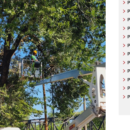
P
P
P
P
P
P
P
P
P
P
P
P