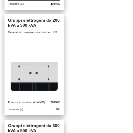
Tensione (v):
400/480
Gruppi elettrogeni da 200
kVA a 300 kVA
G
eneratori, compressori e torri farro / Gruppi elettrogeni
Potenza in continuo (kVA/kW):
280/200
Tensione (v):
400
Gruppi elettrogeni da 300
kVA a 500 kVA