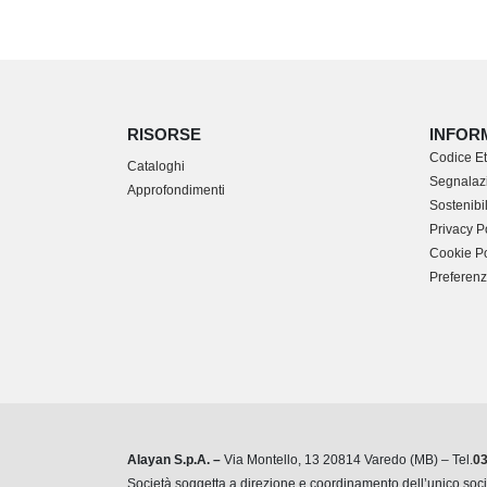
RISORSE
INFOR
Codice Et
Cataloghi
Segnalazi
Approfondimenti
Sostenibil
Privacy P
Cookie Po
Preferenz
Alayan S.p.A. –
Via Montello, 13 20814 Varedo (MB) – Tel.
0
Società soggetta a direzione e coordinamento dell’unico so