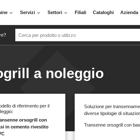
hine
Servizi
Settori
Filiali
Cataloghi
Azienda
re?
grill a noleggio
dello di riferimento per il
Soluzione per transennamen
leggio:
diverse tipologie di situazion
ansenne orsogrill con
Transenne orsogrill con bas
si in cemento rivestito
VC