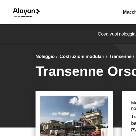
Macc
Cosa vuoi noleggia
Noleggio
Costruzioni modulari
Transenne
Transenne Orso
Mo
no
Tr
ba
P