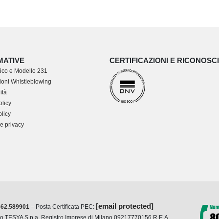
MATIVE
CERTIFICAZIONI E RICONOSC
ico e Modello 231
oni Whistleblowing
ità
olicy
licy
e privacy
[email protected]
362.589901
– Posta Certificata PEC:
cio TESYA S.p.a. Registro Imprese di Milano 09217770156 R.E.A.