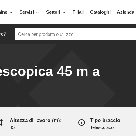
hine
Servizi
Settori
Filiali
Cataloghi
Azienda
re?
escopica 45 m a
Altezza di lavoro (m):
TIpo braccio:
45
Telescopico