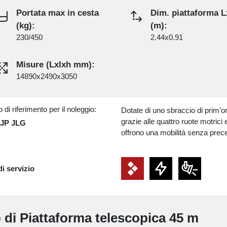
Portata max in cesta
Dim. piattaforma L
(kg):
(m):
230/450
2.44x0.91
Misure (Lxlxh mm):
14890x2490x3050
 di riferimento per il noleggio:
Dotate di uno sbraccio di prim’or
grazie alle quattro ruote motrici 
SJP JLG
offrono una mobilità senza prece
di servizio
o di Piattaforma telescopica 45 m