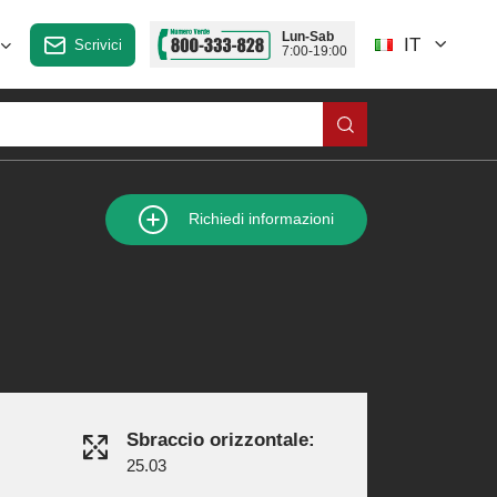
Lun-Sab
IT
Scrivici
7:00-19:00
Richiedi informazioni
Sbraccio orizzontale:
25.03