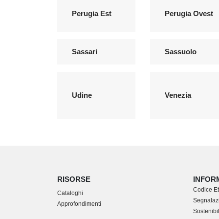
Perugia Est
Perugia Ovest
Sassari
Sassuolo
Udine
Venezia
RISORSE
INFOR
Codice Et
Cataloghi
Segnalazi
Approfondimenti
Sostenibil