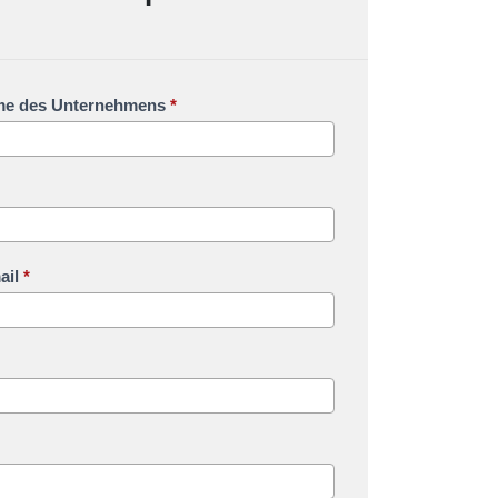
e des Unternehmens
*
ail
*