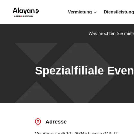
Vermietung
Dienstleistun
Was möchten Sie miet
Spezialfiliale Even
Adresse
Via Ramazzotti 10 - 20045 Lainate (MI), IT