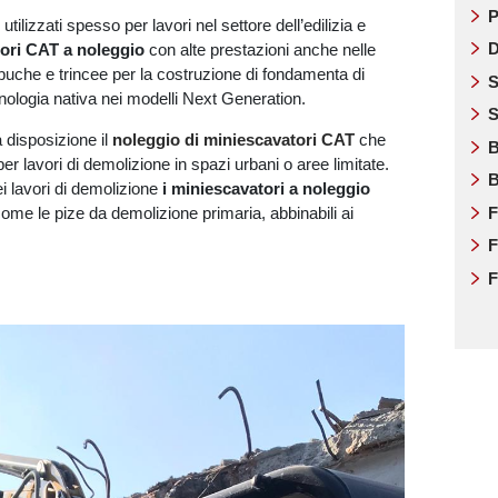
P
tilizzati spesso per lavori nel settore dell’edilizia e
D
ori CAT a noleggio
con alte prestazioni anche nelle
buche e trincee per la costruzione di fondamenta di
S
ecnologia nativa nei modelli Next Generation.
S
a disposizione il
noleggio di miniescavatori CAT
che
B
er lavori di demolizione in spazi urbani o aree limitate.
B
ei lavori di demolizione
i miniescavatori a noleggio
me le pize da demolizione primaria, abbinabili ai
F
F
F