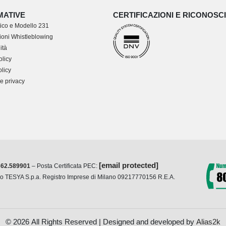
MATIVE
CERTIFICAZIONI E RICONOSC
ico e Modello 231
oni Whistleblowing
ità
olicy
licy
e privacy
[email protected]
362.589901
– Posta Certificata PEC:
cio TESYA S.p.a. Registro Imprese di Milano 09217770156 R.E.A.
© 2026 All Rights Reserved | Designed and developed by
Alias2k