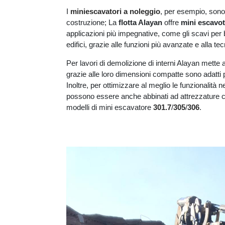
I
miniescavatori a noleggio
, per esempio, sono u
costruzione; La
flotta Alayan
offre
mini escavot
applicazioni più impegnative, come gli scavi per 
edifici, grazie alle funzioni più avanzate e alla t
Per lavori di demolizione di interni Alayan mette 
grazie alle loro dimensioni compatte sono adatti p
Inoltre, per ottimizzare al meglio le funzionalità n
possono essere anche abbinati ad attrezzature co
modelli di mini escavatore
301.7
/
305
/
306
.