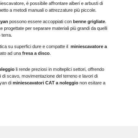
scavatore, è possibile affrontare alberi e arbusti di
spetto a metodi manuali o attrezzature più piccole.
layan
possono essere accoppiati con
benne grigliate
.
e progettate per separare materiali più grandi da quelli
 terra.
ottica su superfici dure e compatte il
miniescavatore a
ato ad una
fresa a disco
.
oleggio
li rende preziosi in molteplici settori, offrendo
ti di scavo, movimentazione del terreno e lavori di
ayan di
miniescavatori CAT a noleggio
non esitare a