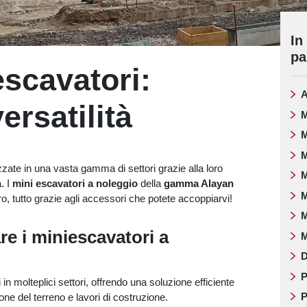
In
pa
scavatori:
A
ersatilità
M
M
M
izzate in una vasta gamma di settori grazie alla loro
M
. I
mini escavatori a noleggio
della
gamma Alayan
M
voro, tutto grazie agli accessori che potete accoppiarvi!
M
re i miniescavatori a
M
D
P
 in molteplici settori, offrendo una soluzione efficiente
P
ne del terreno e lavori di costruzione.