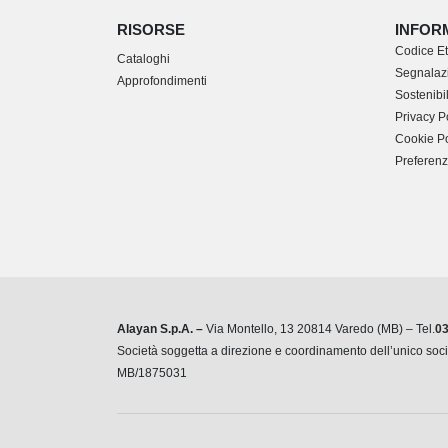
RISORSE
INFOR
Codice Et
Cataloghi
Segnalazi
Approfondimenti
Sostenibil
Privacy P
Cookie Po
Preferenz
Alayan S.p.A. –
Via Montello, 13 20814 Varedo (MB) – Tel.
0
Società soggetta a direzione e coordinamento dell’unico so
MB/1875031