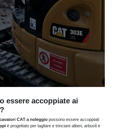
o essere accoppiate ai
o?
cavatori CAT a noleggio
possono essere accoppiati
ppi
è progettato per tagliare e trinciare alberi, arbusti e