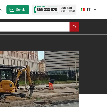
Lun-Sab
IT
Scrivici
7:00-19:00