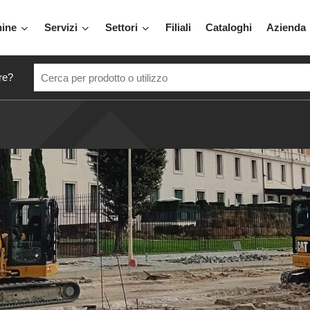
hine
Servizi
Settori
Filiali
Cataloghi
Azienda
re?