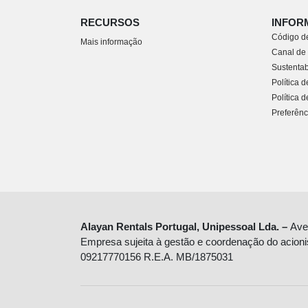
RECURSOS
INFOR
Código de
Mais informação
Canal de
Sustentab
Política 
Política 
Preferênc
Alayan Rentals Portugal, Unipessoal Lda. –
Ave
Empresa sujeita à gestão e coordenação do acioni
09217770156 R.E.A. MB/1875031