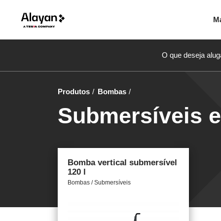
M
O que deseja alug
Produtos
Bombas
Submersíveis 
Bomba vertical submersível
120 l
Bombas / Submersíveis