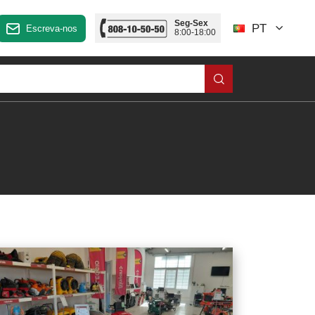
Seg-Sex
PT
Escreva-nos
8:00-18:00