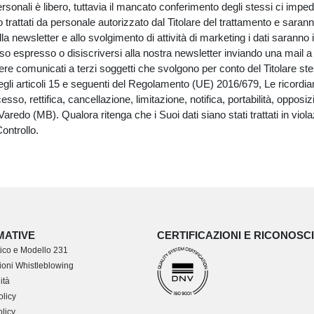
sonali è libero, tuttavia il mancato conferimento degli stessi ci impedi
no trattati da personale autorizzato dal Titolare del trattamento e sar
 della newsletter e allo svolgimento di attività di marketing i dati sara
so espresso o disiscriversi alla nostra newsletter inviando una mail 
comunicati a terzi soggetti che svolgono per conto del Titolare stesso,
i degli articoli 15 e seguenti del Regolamento (UE) 2016/679, Le ricord
ccesso, rettifica, cancellazione, limitazione, notifica, portabilità, opposi
aredo (MB). Qualora ritenga che i Suoi dati siano stati trattati in vio
Controllo.
MATIVE
CERTIFICAZIONI E RICONOSC
ico e Modello 231
oni Whistleblowing
ità
olicy
licy