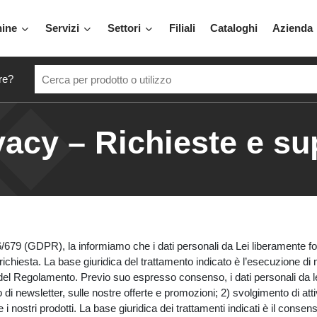
hine
Servizi
Settori
Filiali
Cataloghi
Azienda
re?
vacy – Richieste e s
679 (GDPR), la informiamo che i dati personali da Lei liberamente forni
a richiesta. La base giuridica del trattamento indicato è l’esecuzione di
) del Regolamento. Previo suo espresso consenso, i dati personali da lei
vio di newsletter, sulle nostre offerte e promozioni; 2) svolgimento di atti
stri prodotti. La base giuridica dei trattamenti indicati è il consenso