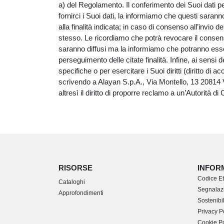
a) del Regolamento. Il conferimento dei Suoi dati per
fornirci i Suoi dati, la informiamo che questi saran
alla finalità indicata; in caso di consenso all’invio
stesso. Le ricordiamo che potrà revocare il consen
saranno diffusi ma la informiamo che potranno essere 
perseguimento delle citate finalità. Infine, ai sens
specifiche o per esercitare i Suoi diritti (diritto di a
scrivendo a Alayan S.p.A., Via Montello, 13 20814 V
altresì il diritto di proporre reclamo a un’Autorità di 
RISORSE
INFOR
Codice Et
Cataloghi
Segnalazi
Approfondimenti
Sostenibil
Privacy P
Cookie Po