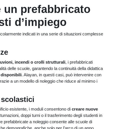
 un prefabbricato
sti d’impiego
icolarmente indicati in una serie di situazioni complesse
nze
luvioni, incendi o crolli strutturali
, i prefabbricati
ità delle scuole, garantendo la continuità della didattica
disponibili
. Alayan, in questi casi, può intervenire con
 grazie a un modello di noleggio che riduce al minimo i
 scolastici
ificio esistente, i moduli consentono di
creare nuove
turnazioni, doppi turni o il trasferimento degli studenti in
ure prefabbricate a noleggio consente alle scuole di
he demografiche, anche solo per l’arco di un anno