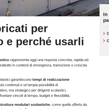
In
pa
ricati per
C
 e perché usarli
C
astico
rappresenta oggi una risposta concreta, rapida ed
prattutto in contesti di emergenza, transizione o crescita
scolastici garantiscono
tempi di realizzazione
più contenuti e un’ampia possibilità di
ivo, ma strategico per dirigenti scolastici,
rontare vincoli di tempo, budget e flessibilità.
strutture modulari scolastiche
, come quello offerto da