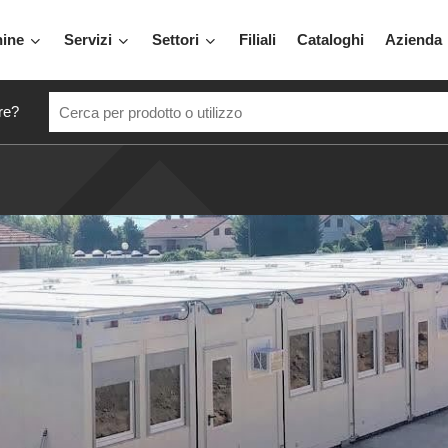
hine
Servizi
Settori
Filiali
Cataloghi
Azienda
re?