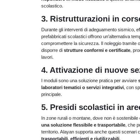
scolastico.
3. Ristrutturazioni in cors
Durante gli interventi di adeguamento sismico, eff
prefabbricati scolastici offrono un’alternativa t
compromettere la sicurezza. Il noleggio tramite o
disporre di
strutture conformi e certificate
, pr
lavori.
4. Attivazione di nuove se
I moduli sono una soluzione pratica per avviare
laboratori tematici o servizi integrativi
, con sp
principale.
5. Presidi scolastici in ar
In zone rurali o montane, dove non è sostenibile 
una soluzione flessibile e trasportabile
, che p
territorio. Alayan supporta anche questi scenari 
trasportabili, efficienti e riutilizzabili
.