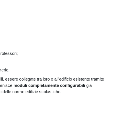
professori;
merie.
i, essere collegate tra loro o all’edificio esistente tramite
fornisce
moduli completamente configurabili
già
tto delle norme edilizie scolastiche.