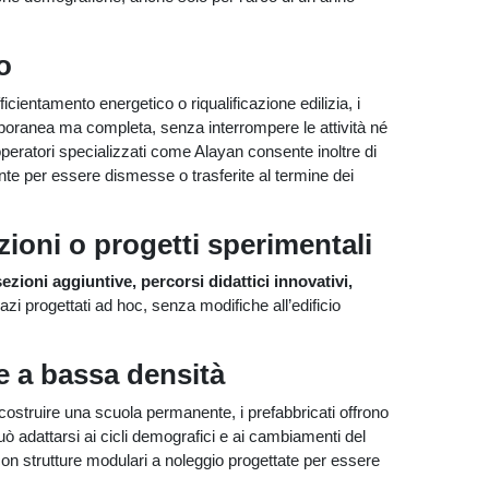
o
icientamento energetico o riqualificazione edilizia, i
emporanea ma completa, senza interrompere le attività né
peratori specializzati come Alayan consente inoltre di
onte per essere dismesse o trasferite al termine dei
zioni o progetti sperimentali
sezioni aggiuntive, percorsi didattici innovativi,
azi progettati ad hoc, senza modifiche all’edificio
ee a bassa densità
costruire una scuola permanente, i prefabbricati offrono
uò adattarsi ai cicli demografici e ai cambiamenti del
con strutture modulari a noleggio progettate per essere