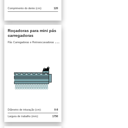
Comprimento do dente (cm):
120
Roçadoras para mini pás
carregadoras
P
ás Carregadoras e Retroescavadoras / Acessórios para Pás Carregadoras e Retroescavadoras
Diâmetro de trituração (cm):
0-8
Largura de trabalho (mm):
1750