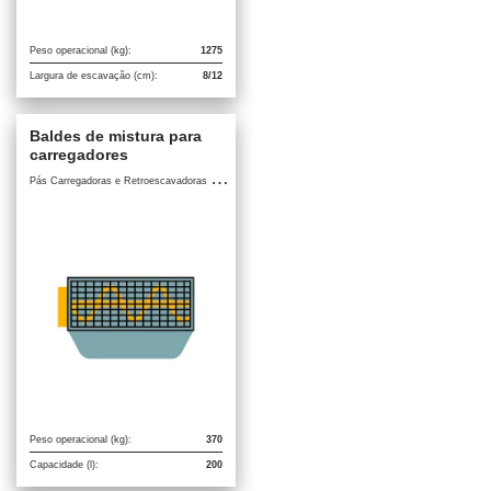
Peso operacional (kg):
1275
Largura de escavação (cm):
8/12
Baldes de mistura para
carregadores
P
ás Carregadoras e Retroescavadoras / Acessórios para Pás Carregadoras e Retroescavadoras
Peso operacional (kg):
370
Capacidade (l):
200