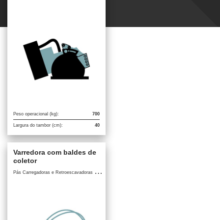
Peso operacional (kg):
700
Largura do tambor (cm):
40
Varredora com baldes de
coletor
P
ás Carregadoras e Retroescavadoras / Acessórios para Pás Carregadoras e Retroescavadoras