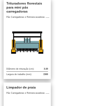
Trituradores florestais
para mini pás
carregadoras
P
ás Carregadoras e Retroescavadoras / Acessórios para Pás Carregadoras e Retroescavadoras
Diâmetro de trituração (cm):
3-20
Largura de trabalho (mm):
1500
Limpador de praia
P
ás Carregadoras e Retroescavadoras / Acessórios para Pás Carregadoras e Retroescavadoras