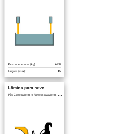
Peso operacional (kg):
2400
Largura (mm):
15
Lâmina para neve
P
ás Carregadoras e Retroescavadoras / Acessórios para Pás Carregadoras e Retroescavadoras