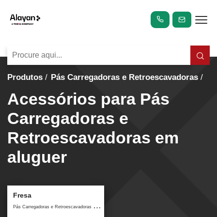
Produtos
Pás Carregadoras e Retroescavadoras
Acessórios para Pás
Carregadoras e
Retroescavadoras em
aluguer
Fresa
P
ás Carregadoras e Retroescavadoras / Acessórios para Pás Carregadoras e Retroescavadoras