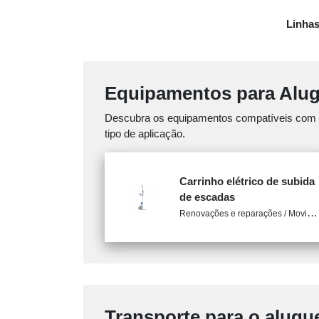
Linhas
Equipamentos para Alu
Descubra os equipamentos compatíveis com est
tipo de aplicação.
Carrinho elétrico de subida
de escadas
R
enovações e reparações / Movimentação de materiais
Transporte para o alugu