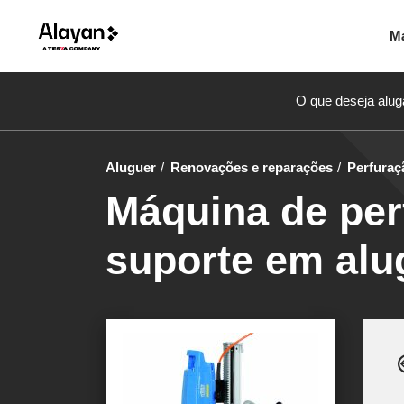
M
O que deseja alug
Aluguer
Renovações e reparações
Perfuraç
Máquina de per
suporte em alu