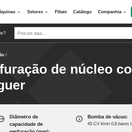
áquinas
Setores
Filiais
Catálogo
Companhia
ar?
ão
furação de núcleo c
guer
Diâmetro de
Bomba de vácuo:
capacidade de
45 CV l/min 0,8 bares
perfuração (mm):