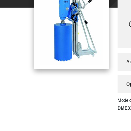
Ac
Op
Modelo
DME3