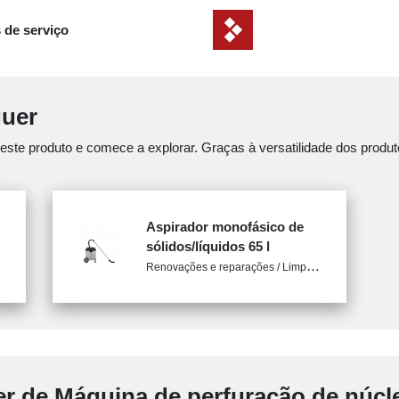
 de serviço
guer
e produto e comece a explorar. Graças à versatilidade dos produto
Aspirador monofásico de
sólidos/líquidos 65 l
R
enovações e reparações / Limpeza
er de Máquina de perfuração de núc