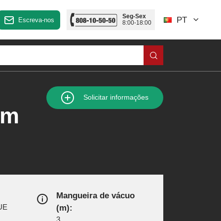
Seg-Sex
PT
Escreva-nos
8:00-18:00
Solicitar informações
om
Mangueira de vácuo
 UE
(m):
3