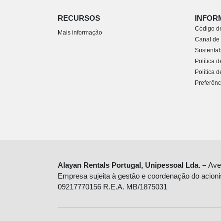
RECURSOS
INFOR
Código de
Mais informação
Canal de
Sustentab
Política 
Política 
Preferênc
Alayan Rentals Portugal, Unipessoal Lda. –
Ave
Empresa sujeita à gestão e coordenação do acioni
09217770156 R.E.A. MB/1875031