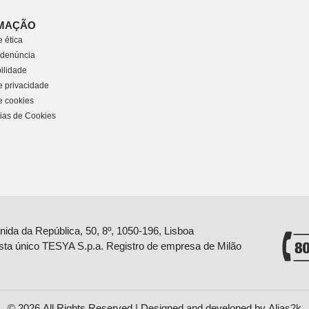
MAÇÃO
 ética
 denúncia
ilidade
de privacidade
de cookies
ias de Cookies
nida da República, 50, 8º, 1050-196, Lisboa
sta único TESYA S.p.a. Registro de empresa de Milão
© 2026 All Rights Reserved | Designed and developed by
Alias2k