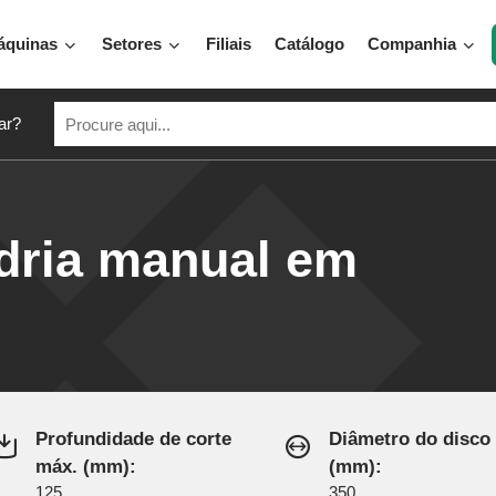
áquinas
Setores
Filiais
Catálogo
Companhia
ar?
dria manual em
Profundidade de corte
Diâmetro do disco
máx. (mm):
(mm):
125
350