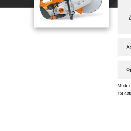
Ac
Op
Modelo
TS 42