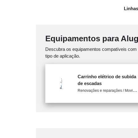
Linhas
Equipamentos para Alu
Descubra os equipamentos compatíveis com est
tipo de aplicação.
Carrinho elétrico de subida
de escadas
R
enovações e reparações / Movimentação de materiais