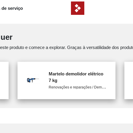
 de serviço
guer
e produto e comece a explorar. Graças à versatilidade dos produto
Martelo demolidor elétrico
7 kg
R
enovações e reparações / Demolição