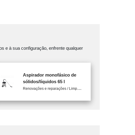
s e à sua configuração, enfrente qualquer
Aspirador monofásico de
sólidos/líquidos 65 l
R
enovações e reparações / Limpeza