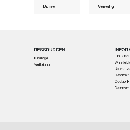
Udine
Venedig
RESSOURCEN
INFOR
Ethischer
Kataloge
Whistleblo
Vertiefung
Umweltver
Datensch
Cookie-Ri
Datenschu